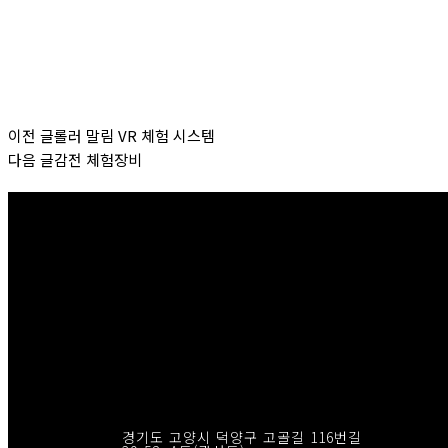
Prev
Next
이전 글
롤러 말림 VR 체험 시스템
다음 글
감전 체험장비
경기도 고양시 덕양구 고골길 116번길