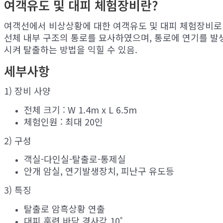
여객유도 및 대피 체험장비란?
여객선에서 비상상황에 대한 여객유도 및 대피 체험장비로
선체 내부 구조의 통로를 묘사하였으며,
통로에 연기를 발
시켜 탈출하는 방법을 익힐 수 있음.
세부사항
1) 장비 사양
전체 크기 : W 1.4m x L 6.5m
체험인원 : 최대 20인
2) 구성
객실-다인실-탈출로-통제실
안개 암실, 연기발생장치, 피난구 유도등
3) 특징
탈출로 암흑상황 연출
대피 훈련 바닥 경사각 10˚