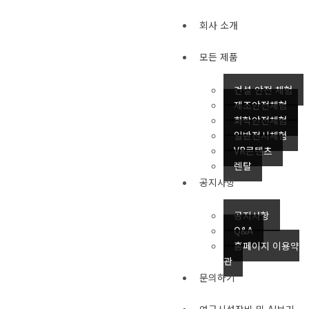
콘
텐
회사 소개
츠
로
모든 제품
건
너
건설 안전 체험
뛰
제조안전체험
기
화학안전체험
일반전시체험
VR콘텐츠
렌탈
공지사항
공지사항
Q&A
홈페이지 이용약
관
문의하기
연구시설장비 및 AI보기