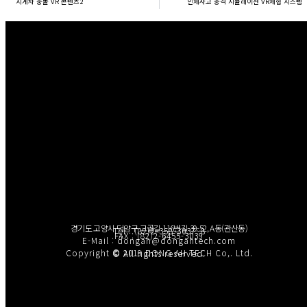
지게차 충돌 VR 콘텐츠2
인체사고 충격 시뮬레이션 VR체험 시스템
경기도 고양시 덕양구 고골길 116번길 39-52, A동(관산동)
Tel : (82)2-358-3037~8
FAX : (82)2-6455-3039
E-Mail : dongah@dongahtech.com
Copyright © 2019 DONG AH TECH Co,. Ltd.
© All rights reserved.