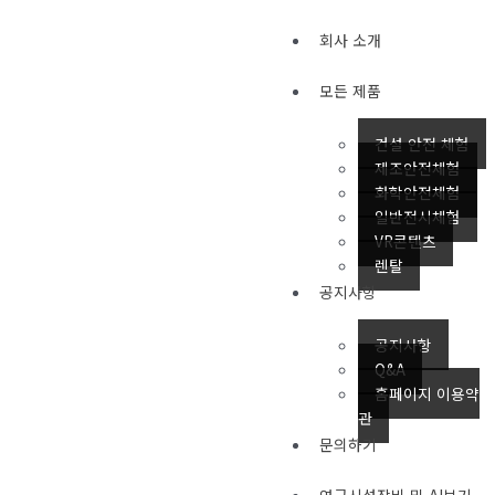
콘
텐
회사 소개
츠
로
모든 제품
건
너
건설 안전 체험
뛰
제조안전체험
기
화학안전체험
일반전시체험
VR콘텐츠
렌탈
공지사항
공지사항
Q&A
홈페이지 이용약
관
문의하기
연구시설장비 및 AI보기