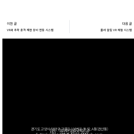
Prev
이전 글
다음 글
VR과 추락 충격 재현 장비 연동 시스템
롤러 말림 VR 체험 시스템
경기도 고양시 덕양구 고골길 116번길 39-52, A동(관산동)
Tel : (82)2-358-3037~8
FAX : (82)2-6455-3039