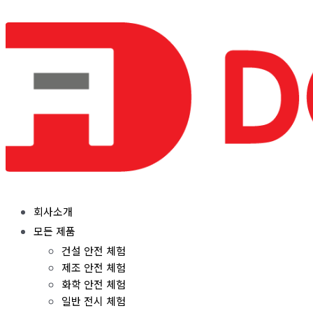
콘
텐
츠
로
건
너
뛰
기
회사소개
모든 제품
건설 안전 체험
제조 안전 체험
화학 안전 체험
일반 전시 체험