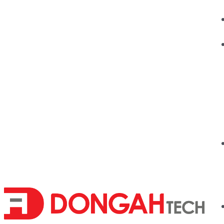
콘
텐
츠
로
건
너
뛰
기